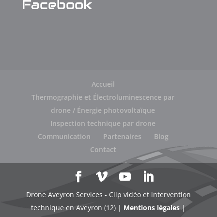
Facebook
Accueil
Thermographie et Électroluminescence par
drone / Énergie photovoltaïque
Inspection technique par drone
Communication
Partenaires
Blog
Contact
Drone Aveyron Services - Clip vidéo et intervention
technique en Aveyron (12) |
Mentions légales
|