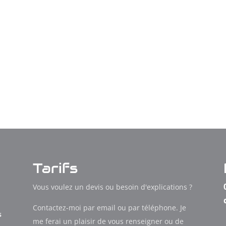
Tarifs
Vous voulez un devis ou besoin d'explications ?
Contactez-moi par email ou par téléphone. Je
s
me ferai un plaisir de vous renseigner ou de