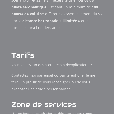
scénario S1 et S2, le S4 nécessite une
licence de
pilote aéronautique
justifiant un minimum de
100
heures de vol
. Il se différencie essentiellement du S2
par la
distance horizontale « illimitée »
et le
possible survol de tiers au sol.
Tarifs
Vous voulez un devis ou besoin d'explications ?
Contactez-moi par email ou par téléphone. Je me
ferai un plaisir de vous renseigner ou de vous
proposer une étude personnalisée.
Zone de services
J'interviens dans plusieurs départements comme